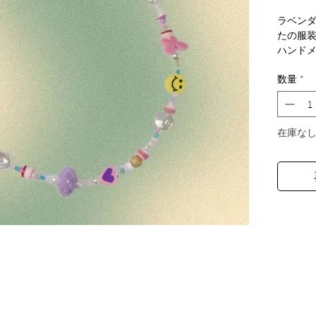
ラベンダ
たの服
ハンド
ステル 
数量
*
た、魅
ベンダー
ーの組
てる万
在庫な
ドレス
にキュ
ネック
ー プリ
美にも
す。き
す。