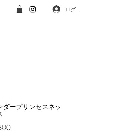
ログイン
ンダープリンセスネッ
ス
価
300