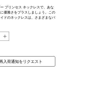
格
ー プリンセス ネックレスで、あな
装に優雅さをプラスしましょう。この
メイドのネックレスは、さまざまなパ
カラーのビーズとパールをあしらっ
力的でユニークなジュエリーです。ラ
 パープルのビーズとパステル カラ
み合わせは、さまざまな服装を引き立
能なアクセサリーです。特別な機会に
し
アップする場合でも、単に普段の装い
ートなタッチを加える場合でも、この
レスは最適です。この美しいラベンダ
再入荷通知をリクエスト
ンセス ネックレスは、自分へのご褒
、大切な人へのサプライズにも最適で
っと注目を集めること間違いなしで