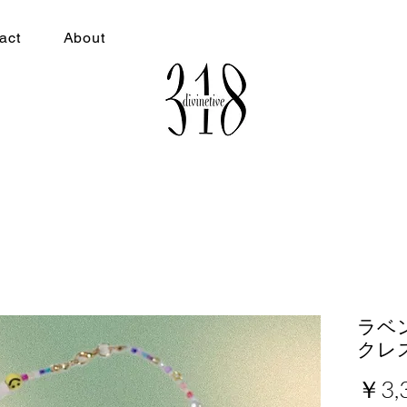
act
About
act
About
ラベ
クレ
￥3,