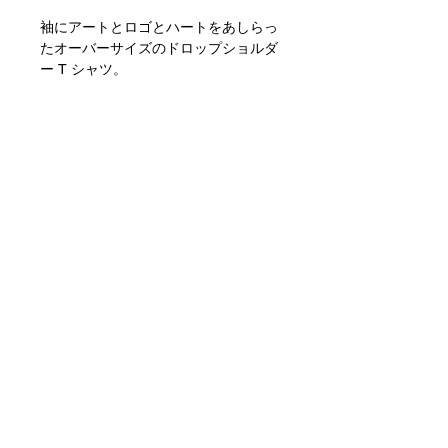
袖にアートとロゴとハートをあしらっ
たオーバーサイズのドロップショルダ
ー T シャツ。
製品情報
・ユニセックス（ユニセックス）
返品および返金ポリシー
・フリーサイズ（フリーサイズ）
・日本国内でハンドプリント
すべての販売は最終的なものです。
・7.5オンス
配送情報
・綿100
発送と処理には最大 3～5 営業日かか
・事前洗浄済みで縮みがなく、ぴった
りますのでご了承ください
りフィットします。
divinetive318
divinetive318@gmail.com
JPY (¥)